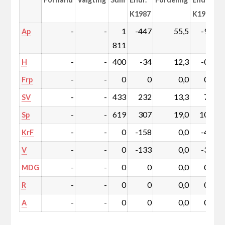
K1987
K1987
-
-
1
-447
55,5
-9,1
Ap
811
-
-
400
-34
12,3
-0,2
H
-
-
0
0
0,0
0,0
Frp
-
-
433
232
13,3
7,5
SV
-
-
619
307
19,0
10,0
Sp
-
-
0
-158
0,0
-4,5
KrF
-
-
0
-133
0,0
-3,8
V
-
-
0
0
0,0
0,0
MDG
-
-
0
0
0,0
0,0
R
-
-
0
0
0,0
0,0
A