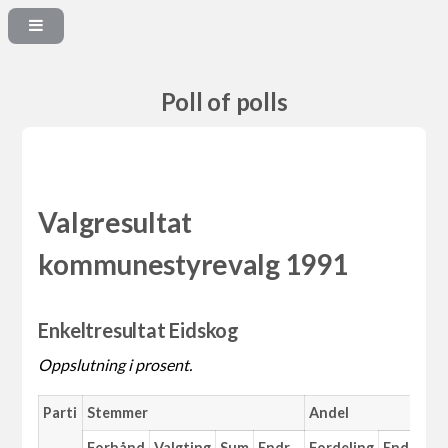
Poll of polls
Valgresultat
kommunestyrevalg 1991
Enkeltresultat Eidskog
Oppslutning i prosent.
Parti
Stemmer
Andel
M
Forhånd
Valgting
Sum
Endr.
Fordeling
Endr.
An