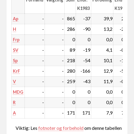
K1983
K1983
-
-
865
-37
39,9
2,4
Ap
-
-
286
-90
13,2
-2,4
H
-
-
0
0
0,0
0,0
Frp
-
-
89
-19
4,1
-0,4
SV
-
-
218
-54
10,1
-1,2
Sp
-
-
280
-166
12,9
-5,6
KrF
-
-
259
-43
11,9
-0,6
V
-
-
0
0
0,0
0,0
MDG
-
-
0
0
0,0
0,0
R
-
-
171
171
7,9
7,9
A
Viktig: Les
fotnoter og forbehold
om denne tabellen