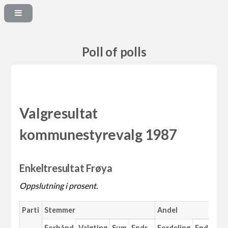
Poll of polls
Valgresultat
kommunestyrevalg 1987
Enkeltresultat Frøya
Oppslutning i prosent.
Parti
Stemmer
Andel
M
Forhånd
Valgting
Sum
Endr.
Fordeling
Endr.
An