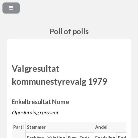
Poll of polls
Valgresultat
kommunestyrevalg 1979
Enkeltresultat Nome
Oppslutning i prosent.
Parti
Stemmer
Andel
M
Forhånd
Valgting
Sum
Endr.
Fordeling
Endr.
An