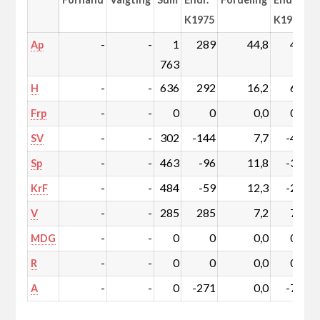
K1975
K1975
-
-
1
289
44,8
4,3
Ap
763
-
-
636
292
16,2
6,7
H
-
-
0
0
0,0
0,0
Frp
-
-
302
-144
7,7
-4,6
SV
-
-
463
-96
11,8
-3,6
Sp
-
-
484
-59
12,3
-2,6
KrF
-
-
285
285
7,2
7,2
V
-
-
0
0
0,0
0,0
MDG
-
-
0
0
0,0
0,0
R
-
-
0
-271
0,0
-7,5
A