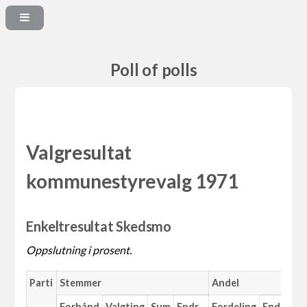
Poll of polls
Valgresultat
kommunestyrevalg 1971
Enkeltresultat Skedsmo
Oppslutning i prosent.
Parti
Stemmer
Andel
M
Forhånd
Valgting
Sum
Endr.
Fordeling
Endr.
An