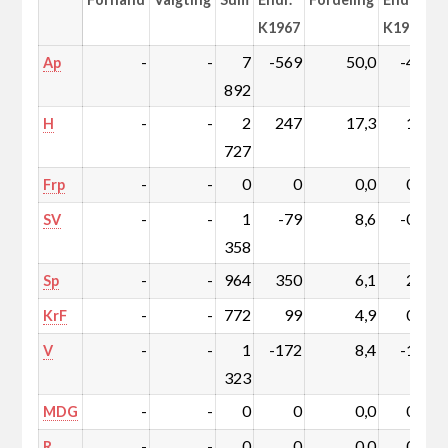
K1967
K1967
-
-
7
-569
50,0
-4,8
Ap
892
-
-
2
247
17,3
1,2
H
727
-
-
0
0
0,0
0,0
Frp
-
-
1
-79
8,6
-0,7
SV
358
-
-
964
350
6,1
2,1
Sp
-
-
772
99
4,9
0,5
KrF
-
-
1
-172
8,4
-1,3
V
323
-
-
0
0
0,0
0,0
MDG
-
-
0
0
0,0
0,0
R