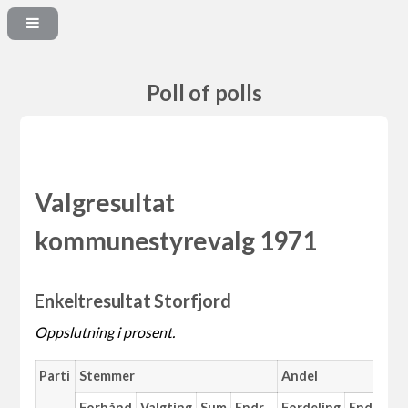
Poll of polls
Valgresultat
kommunestyrevalg 1971
Enkeltresultat Storfjord
Oppslutning i prosent.
Parti
Stemmer
Andel
M
Forhånd
Valgting
Sum
Endr.
Fordeling
Endr.
An