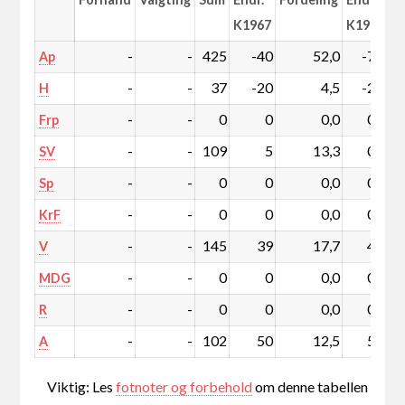
K1967
K1967
-
-
425
-40
52,0
-7,4
Ap
-
-
37
-20
4,5
-2,7
H
-
-
0
0
0,0
0,0
Frp
-
-
109
5
13,3
0,1
SV
-
-
0
0
0,0
0,0
Sp
-
-
0
0
0,0
0,0
KrF
-
-
145
39
17,7
4,2
V
-
-
0
0
0,0
0,0
MDG
-
-
0
0
0,0
0,0
R
-
-
102
50
12,5
5,8
A
Viktig: Les
fotnoter og forbehold
om denne tabellen