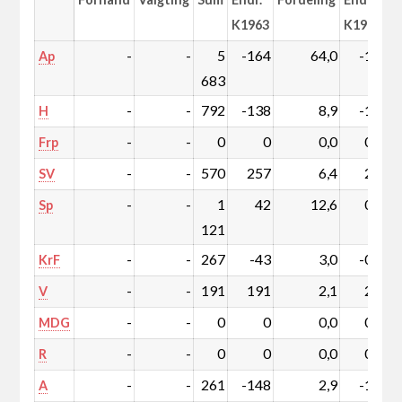
K1963
K1963
-
-
5
-164
64,0
-1,8
Ap
683
-
-
792
-138
8,9
-1,5
H
-
-
0
0
0,0
0,0
Frp
-
-
570
257
6,4
2,9
SV
-
-
1
42
12,6
0,5
Sp
121
-
-
267
-43
3,0
-0,5
KrF
-
-
191
191
2,1
2,1
V
-
-
0
0
0,0
0,0
MDG
-
-
0
0
0,0
0,0
R
-
-
261
-148
2,9
-1,7
A