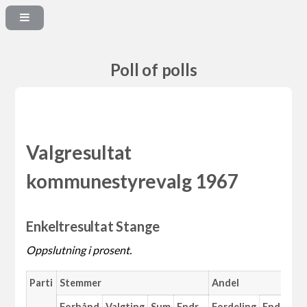
Poll of polls
Valgresultat
kommunestyrevalg 1967
Enkeltresultat Stange
Oppslutning i prosent.
Parti
Stemmer
Andel
M
Forhånd
Valgting
Sum
Endr.
Fordeling
Endr.
An