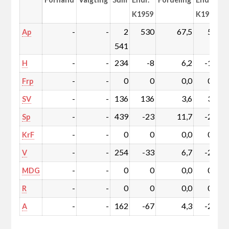
K1959
K1959
-
-
2
530
67,5
5,2
Ap
541
-
-
234
-8
6,2
-1,3
H
-
-
0
0
0,0
0,0
Frp
-
-
136
136
3,6
3,6
SV
-
-
439
-23
11,7
-2,6
Sp
-
-
0
0
0,0
0,0
KrF
-
-
254
-33
6,7
-2,1
V
-
-
0
0
0,0
0,0
MDG
-
-
0
0
0,0
0,0
R
-
-
162
-67
4,3
-2,8
A