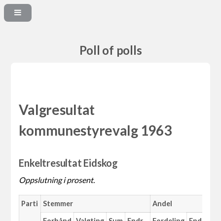
Poll of polls
Valgresultat
kommunestyrevalg 1963
Enkeltresultat Eidskog
Oppslutning i prosent.
Parti
Stemmer
Andel
M
Forhånd
Valgting
Sum
Endr.
Fordeling
Endr.
An