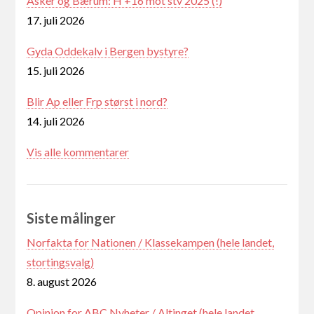
Asker og Bærum: H +16 mot stv 2025 (!)
17. juli 2026
Gyda Oddekalv i Bergen bystyre?
15. juli 2026
Blir Ap eller Frp størst i nord?
14. juli 2026
Vis alle kommentarer
Siste målinger
Norfakta for Nationen / Klassekampen (hele landet,
stortingsvalg)
8. august 2026
Opinion for ABC Nyheter / Altinget (hele landet,