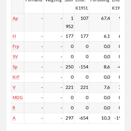
K1951
K1951
-
-
1
107
67,4
9,7
Ap
952
-
-
177
177
6,1
6,1
H
-
-
0
0
0,0
0,0
Frp
-
-
0
0
0,0
0,0
SV
-
-
250
-154
8,6
-4,0
Sp
-
-
0
0
0,0
0,0
KrF
-
-
221
221
7,6
7,6
V
-
-
0
0
0,0
0,0
MDG
-
-
0
0
0,0
0,0
R
-
-
297
-654
10,3
-19,5
A