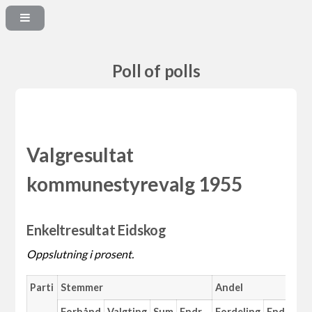
Poll of polls
Valgresultat
kommunestyrevalg 1955
Enkeltresultat Eidskog
Oppslutning i prosent.
Parti
Stemmer
Andel
M
Forhånd
Valgting
Sum
Endr.
Fordeling
Endr.
An