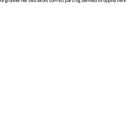
e grunner her betraktes som ett parti og dermed vil oppnå flere