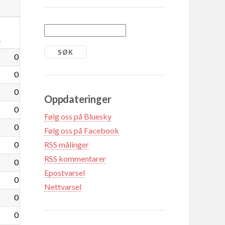
1
0
0
0
Oppdateringer
0
Følg oss på Bluesky
0
Følg oss på Facebook
0
RSS målinger
RSS kommentarer
0
Epostvarsel
0
Nettvarsel
0
0