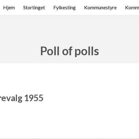
Hjem
Stortinget
Fylkesting
Kommunestyre
Komme
Poll of polls
revalg 1955