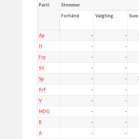
Parti
Stemmer
Forhånd
Valgting
Sum
-
-
Ap
-
-
H
-
-
Frp
-
-
SV
-
-
Sp
-
-
KrF
-
-
V
-
-
MDG
-
-
R
-
-
A