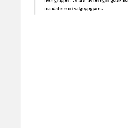
hvor gruppen "Andre" av beregningsteknisk
mandater enn i valgoppgjøret.