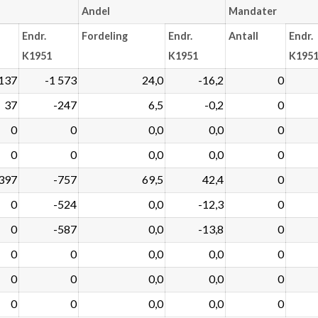
Andel
Mandater
Endr.
Fordeling
Endr.
Antall
Endr.
K1951
K1951
K195
137
-1 573
24,0
-16,2
0
37
-247
6,5
-0,2
0
0
0
0,0
0,0
0
0
0
0,0
0,0
0
397
-757
69,5
42,4
0
0
-524
0,0
-12,3
0
0
-587
0,0
-13,8
0
0
0
0,0
0,0
0
0
0
0,0
0,0
0
0
0
0,0
0,0
0