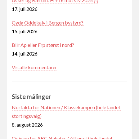
Asker og Bærum: H +16 mot stv 2025 (!)
17. juli 2026
Gyda Oddekalv i Bergen bystyre?
15. juli 2026
Blir Ap eller Frp størst i nord?
14. juli 2026
Vis alle kommentarer
Siste målinger
Norfakta for Nationen / Klassekampen (hele landet,
stortingsvalg)
8. august 2026
Opinion for ABC Nyheter / Altinget (hele landet,