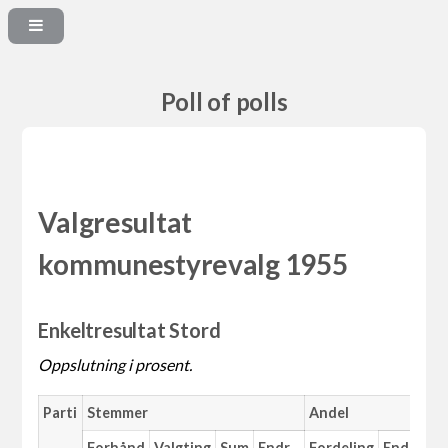
Poll of polls
Valgresultat
kommunestyrevalg 1955
Enkeltresultat Stord
Oppslutning i prosent.
Parti
Stemmer
Andel
M
Forhånd
Valgting
Sum
Endr.
Fordeling
Endr.
An