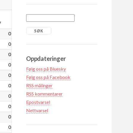
7
0
0
0
Oppdateringer
0
Følg oss på Bluesky
0
Følg oss på Facebook
0
RSS målinger
RSS kommentarer
0
Epostvarsel
0
Nettvarsel
0
0