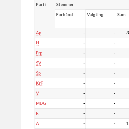
Parti
Stemmer
Forhånd
Valgting
Sum
-
-
3
Ap
-
-
H
-
-
Frp
-
-
SV
-
-
Sp
-
-
KrF
-
-
V
-
-
MDG
-
-
R
-
-
1
A