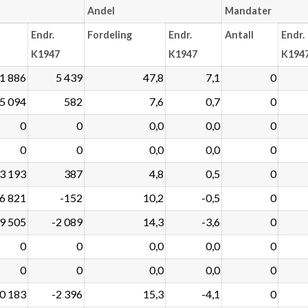
Andel
Mandater
Endr.
Fordeling
Endr.
Antall
Endr.
K1947
K1947
K194
1 886
5 439
47,8
7,1
0
5 094
582
7,6
0,7
0
0
0
0,0
0,0
0
0
0
0,0
0,0
0
3 193
387
4,8
0,5
0
6 821
-152
10,2
-0,5
0
9 505
-2 089
14,3
-3,6
0
0
0
0,0
0,0
0
0
0
0,0
0,0
0
0 183
-2 396
15,3
-4,1
0