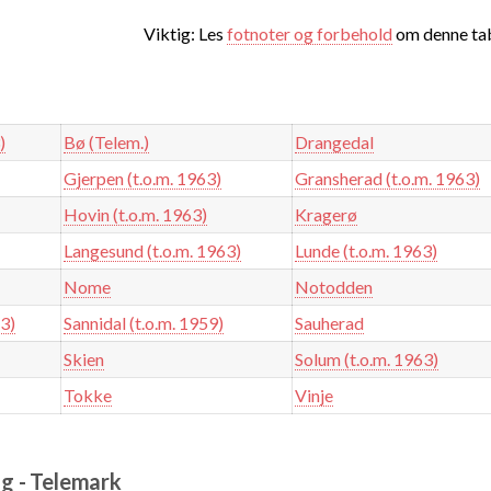
Viktig: Les
fotnoter og forbehold
om denne tab
)
Bø (Telem.)
Drangedal
Gjerpen (t.o.m. 1963)
Gransherad (t.o.m. 1963)
Hovin (t.o.m. 1963)
Kragerø
Langesund (t.o.m. 1963)
Lunde (t.o.m. 1963)
Nome
Notodden
63)
Sannidal (t.o.m. 1959)
Sauherad
Skien
Solum (t.o.m. 1963)
Tokke
Vinje
g - Telemark