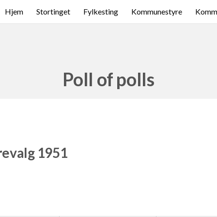
Hjem
Stortinget
Fylkesting
Kommunestyre
Komme
Poll of polls
revalg 1951