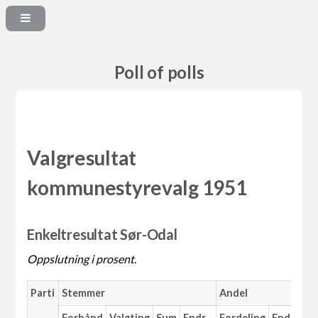
Poll of polls
Valgresultat
kommunestyrevalg 1951
Enkeltresultat Sør-Odal
Oppslutning i prosent.
Parti
Stemmer
Andel
M
Forhånd
Valgting
Sum
Endr.
Fordeling
Endr.
An