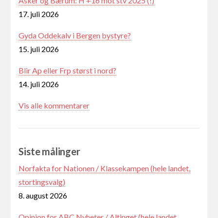
Asker og Bærum: H +16 mot stv 2025 (!)
17. juli 2026
Gyda Oddekalv i Bergen bystyre?
15. juli 2026
Blir Ap eller Frp størst i nord?
14. juli 2026
Vis alle kommentarer
Siste målinger
Norfakta for Nationen / Klassekampen (hele landet,
stortingsvalg)
8. august 2026
Opinion for ABC Nyheter / Altinget (hele landet,