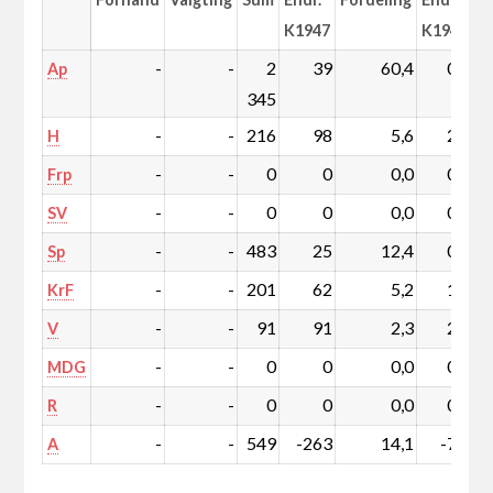
K1947
K1947
-
-
2
39
60,4
0,2
Ap
345
-
-
216
98
5,6
2,5
H
-
-
0
0
0,0
0,0
Frp
-
-
0
0
0,0
0,0
SV
-
-
483
25
12,4
0,5
Sp
-
-
201
62
5,2
1,5
KrF
-
-
91
91
2,3
2,3
V
-
-
0
0
0,0
0,0
MDG
-
-
0
0
0,0
0,0
R
-
-
549
-263
14,1
-7,1
A