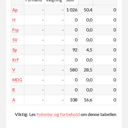
-
-
1 026
50,4
0
Ap
-
-
0
0,0
0
H
-
-
0
0,0
0
Frp
-
-
0
0,0
0
SV
-
-
92
4,5
0
Sp
-
-
0
0,0
0
KrF
-
-
580
28,5
0
V
-
-
0
0,0
0
MDG
-
-
0
0,0
0
R
-
-
338
16,6
0
A
Viktig: Les
fotnoter og forbehold
om denne tabellen