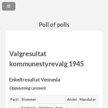
Poll of polls
Valgresultat
kommunestyrevalg 1945
Enkeltresultat Vennesla
Oppslutning i prosent.
Parti
Stemmer
Andel
Mandater
Forhånd
Valgting
Sum