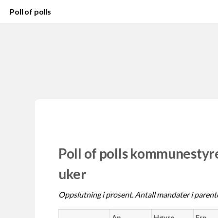
Poll of polls
Poll of polls kommunestyre
uker
Oppslutning i prosent. Antall mandater i parent
Ap
Høyre
Frp