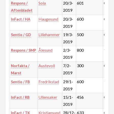
Sola
20/3-
601
0,5%
Respons /
2019
Aftenbladet
Haugesund
20/3-
600
0,7%
InFact / HA
2019
Lillehammer
19/3-
500
0,5%
Sentio / GD
2019
Ålesund
2/3-
800
1,1%
Respons / SMP
2019
Austevoll
7/2-
300
0,1%
Norfakta /
2019
Marst
Fredrikstad
29/1-
600
1,4%
Sentio / FB
2019
Ullensaker
15/1-
456
0,6%
InFact / RB
2019
Kristiansund
28/12-
633
0,5%
InFact / TK