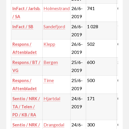
Holmestrand
26/6-
741
0,5%
InFact / Jarlsb.
2019
/ SA
Sandefjord
26/6-
1 028
1,2%
InFact / SB
2019
Klepp
26/6-
502
0,3%
Respons /
2019
Aftenbladet
Bergen
25/6-
600
5,5%
Respons / BT /
2019
VG
Time
25/6-
500
0,4%
Respons /
2019
Aftenbladet
Hjartdal
24/6-
171
0,0%
Sentio / NRK /
2019
TA / Telen /
PD / KB / RA
Drangedal
24/6-
300
0,1%
Sentio / NRK /