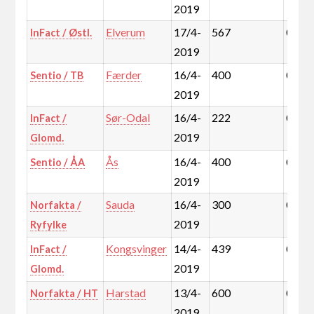
2019
Elverum
17/4-
567
0,4%
InFact / Østl.
2019
Færder
16/4-
400
0,6%
Sentio / TB
2019
Sør-Odal
16/4-
222
0,2%
InFact /
2019
Glomd.
Ås
16/4-
400
0,3%
Sentio / ÅA
2019
Sauda
16/4-
300
0,1%
Norfakta /
2019
Ryfylke
Kongsvinger
14/4-
439
0,3%
InFact /
2019
Glomd.
Harstad
13/4-
600
0,4%
Norfakta / HT
2019