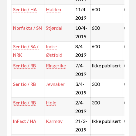
Halden
11/4-
600
0,6%
Sentio / HA
2019
Stjørdal
10/4-
600
0,5%
Norfakta / SN
2019
Indre
8/4-
600
0,8%
Sentio / SA /
Østfold
2019
NRK
Ringerike
7/4-
Ikke publisert
0,5%
Sentio / RB
2019
Jevnaker
3/4-
300
0,1%
Sentio / RB
2019
Hole
2/4-
300
0,1%
Sentio / RB
2019
Karmøy
21/3-
Ikke publisert
0,8%
InFact / HA
2019