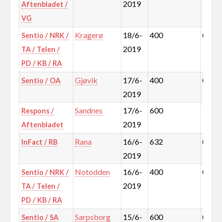
2019
Aftenbladet /
VG
Kragerø
18/6-
400
0,2%
Sentio / NRK /
2019
TA / Telen /
PD / KB / RA
Gjøvik
17/6-
400
0,5%
Sentio / OA
2019
Sandnes
17/6-
600
1,3%
Respons /
2019
Aftenbladet
Rana
16/6-
632
0,5%
InFact / RB
2019
Notodden
16/6-
400
0,2%
Sentio / NRK /
2019
TA / Telen /
PD / KB / RA
Sarpsborg
15/6-
600
0,9%
Sentio / SA