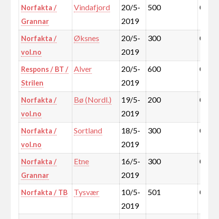
Vindafjord
20/5-
500
0,2%
Norfakta /
2019
Grannar
Øksnes
20/5-
300
0,1%
Norfakta /
2019
vol.no
Alver
20/5-
600
0,5%
Respons / BT /
2019
Strilen
Bø (Nordl.)
19/5-
200
0,1%
Norfakta /
2019
vol.no
Sortland
18/5-
300
0,2%
Norfakta /
2019
vol.no
Etne
16/5-
300
0,1%
Norfakta /
2019
Grannar
Tysvær
10/5-
501
0,2%
Norfakta / TB
2019