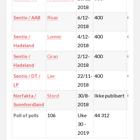
2018
Risør
6/12-
400
0,1%
Sentio / AAB
2018
Lunner
4/12-
400
0,2%
Sentio /
2018
Hadeland
Gran
2/12-
400
0,3%
Sentio /
2018
Hadeland
Lier
22/11-
400
0,5%
Sentio / DT /
2018
LP
Stord
30/8-
Ikke publisert
0,4%
Norfakta /
2018
Sunnhordland
106
Uke
44 312
72,3
Poll of polls
30 -
2019