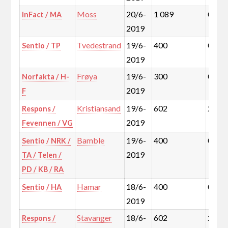
Moss
20/6-
1 089
0,9%
InFact / MA
2019
Tvedestrand
19/6-
400
0,1%
Sentio / TP
2019
Frøya
19/6-
300
0,1%
Norfakta / H-
2019
F
Kristiansand
19/6-
602
2,0%
Respons /
2019
Fevennen / VG
Bamble
19/6-
400
0,3%
Sentio / NRK /
2019
TA / Telen /
PD / KB / RA
Hamar
18/6-
400
0,7%
Sentio / HA
2019
Stavanger
18/6-
602
2,7%
Respons /