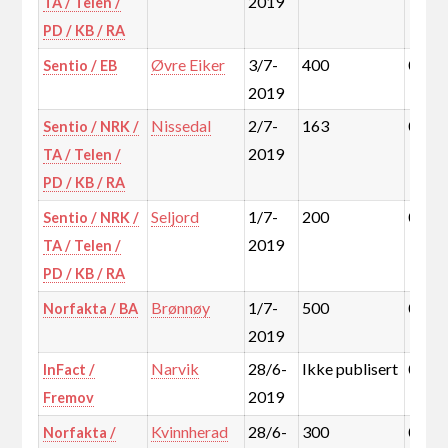
2019
TA / Telen /
PD / KB / RA
Øvre Eiker
3/7-
400
0,3%
Sentio / EB
2019
Nissedal
2/7-
163
0,0%
Sentio / NRK /
2019
TA / Telen /
PD / KB / RA
Seljord
1/7-
200
0,1%
Sentio / NRK /
2019
TA / Telen /
PD / KB / RA
Brønnøy
1/7-
500
0,1%
Norfakta / BA
2019
Narvik
28/6-
Ikke publisert
0,4%
InFact /
2019
Fremov
Kvinnherad
28/6-
300
0,2%
Norfakta /