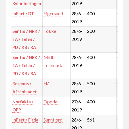
2019
Kvinnheringen
Eigersund
28/6-
400
0,3%
InFact / DT
2019
Tokke
28/6-
200
0,1%
Sentio / NRK /
2019
TA / Telen /
PD / KB / RA
Midt-
28/6-
400
0,2%
Sentio / NRK /
Telemark
2019
TA / Telen /
PD / KB / RA
Hå
28/6-
500
0,4%
Respons /
2019
Aftenbladet
Oppdal
27/6-
400
0,1%
Norfakta /
2019
OPP
Sunnfjord
26/6-
561
0,4%
InFact / Firda
2019