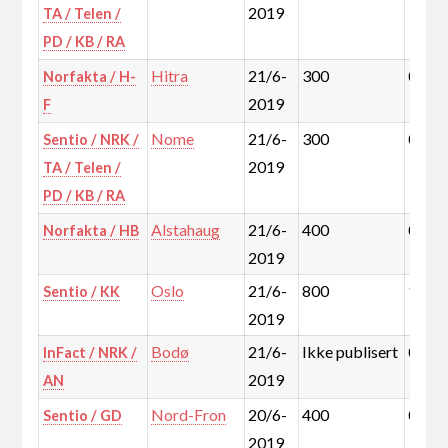
2019
TA / Telen /
PD / KB / RA
Hitra
21/6-
300
0,1%
Norfakta / H-
2019
F
Nome
21/6-
300
0,1%
Sentio / NRK /
2019
TA / Telen /
PD / KB / RA
Alstahaug
21/6-
400
0,1%
Norfakta / HB
2019
Oslo
21/6-
800
13,4
Sentio / KK
2019
Bodø
21/6-
Ikke publisert
0,9%
InFact / NRK /
2019
AN
Nord-Fron
20/6-
400
0,1%
Sentio / GD
2019