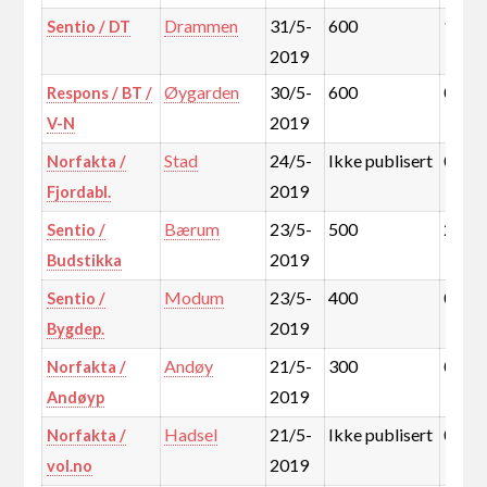
Drammen
31/5-
600
1,8%
Sentio / DT
2019
Øygarden
30/5-
600
0,6%
Respons / BT /
2019
V-N
Stad
24/5-
Ikke publisert
0,2%
Norfakta /
2019
Fjordabl.
Bærum
23/5-
500
2,4%
Sentio /
2019
Budstikka
Modum
23/5-
400
0,3%
Sentio /
2019
Bygdep.
Andøy
21/5-
300
0,1%
Norfakta /
2019
Andøyp
Hadsel
21/5-
Ikke publisert
0,2%
Norfakta /
2019
vol.no