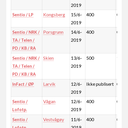
2019
Kongsberg
15/6-
400
0,5%
Sentio / LP
2019
Porsgrunn
14/6-
400
0,7%
Sentio / NRK /
2019
TA / Telen /
PD / KB / RA
Skien
13/6-
500
1,0%
Sentio / NRK /
2019
TA / Telen /
PD / KB / RA
Larvik
12/6-
Ikke publisert
0,9%
InFact / ØP
2019
Vågan
12/6-
400
0,2%
Sentio /
2019
Lofotp.
Vestvågøy
11/6-
400
0,2%
Sentio /
2019
Lofotp.