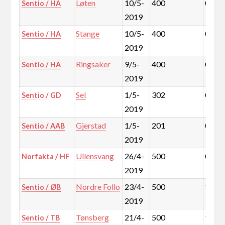
Løten
10/5-
400
0,1%
Sentio / HA
2019
Stange
10/5-
400
0,4%
Sentio / HA
2019
Ringsaker
9/5-
400
0,6%
Sentio / HA
2019
Sel
1/5-
302
0,1%
Sentio / GD
2019
Gjerstad
1/5-
201
0,1%
Sentio / AAB
2019
Ullensvang
26/4-
500
0,2%
Norfakta / HF
2019
Nordre Follo
23/4-
500
1,2%
Sentio / ØB
2019
Tønsberg
21/4-
500
1,0%
Sentio / TB