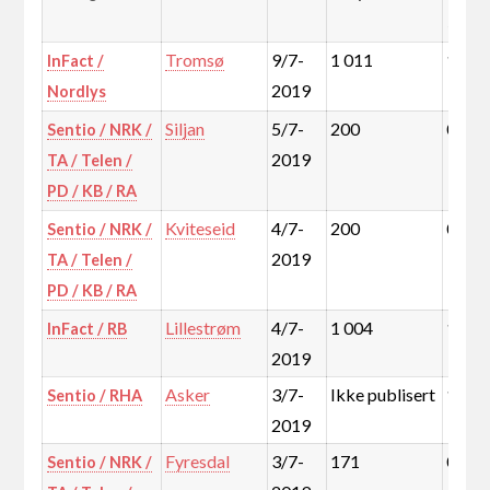
stem
Tromsø
9/7-
1 011
1,4%
InFact /
2019
Nordlys
Siljan
5/7-
200
0,1%
Sentio / NRK /
2019
TA / Telen /
PD / KB / RA
Kviteseid
4/7-
200
0,0%
Sentio / NRK /
2019
TA / Telen /
PD / KB / RA
Lillestrøm
4/7-
1 004
1,5%
InFact / RB
2019
Asker
3/7-
Ikke publisert
1,8%
Sentio / RHA
2019
Fyresdal
3/7-
171
0,0%
Sentio / NRK /