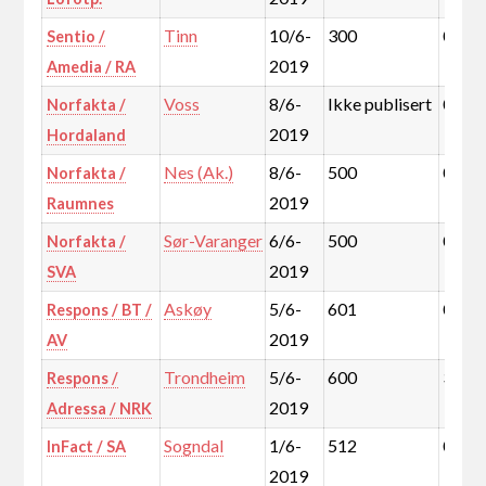
Tinn
10/6-
300
0,1%
Sentio /
2019
Amedia / RA
Voss
8/6-
Ikke publisert
0,3%
Norfakta /
2019
Hordaland
Nes (Ak.)
8/6-
500
0,4%
Norfakta /
2019
Raumnes
Sør-Varanger
6/6-
500
0,2%
Norfakta /
2019
SVA
Askøy
5/6-
601
0,5%
Respons / BT /
2019
AV
Trondheim
5/6-
600
3,8%
Respons /
2019
Adressa / NRK
Sogndal
1/6-
512
0,2%
InFact / SA
2019