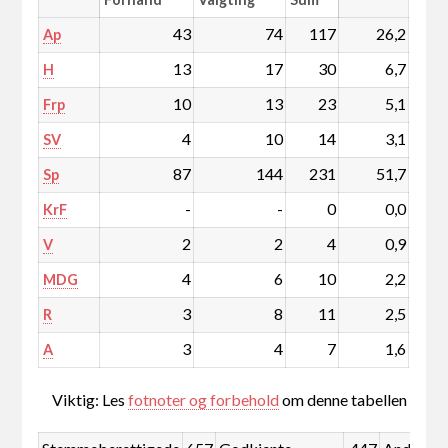
43
74
117
26,2
Ap
13
17
30
6,7
H
10
13
23
5,1
Frp
4
10
14
3,1
SV
87
144
231
51,7
Sp
-
-
0
0,0
KrF
2
2
4
0,9
V
4
6
10
2,2
MDG
3
8
11
2,5
R
3
4
7
1,6
A
Viktig: Les
fotnoter og forbehold
om denne tabellen