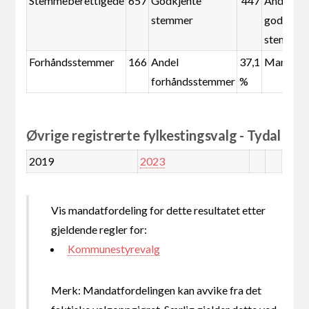
Stemmeberettigede
657
Godkjente
447
Andel
stemmer
godkjent
stemmer
Forhåndsstemmer
166
Andel
37,1
Mandate
forhåndsstemmer
%
Øvrige registrerte fylkestingsvalg - Tydal
2019
2023
Vis mandatfordeling for dette resultatet etter
gjeldende regler for:
Kommunestyrevalg
Merk: Mandatfordelingen kan avvike fra det