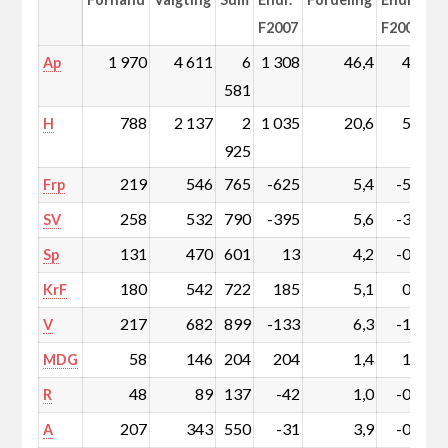
F2007
F2007
1 970
4 611
6
1 308
46,4
4,8
Ap
581
788
2 137
2
1 035
20,6
5,7
H
925
219
546
765
-625
5,4
-5,6
Frp
258
532
790
-395
5,6
-3,8
SV
131
470
601
13
4,2
-0,4
Sp
180
542
722
185
5,1
0,9
KrF
217
682
899
-133
6,3
-1,8
V
58
146
204
204
1,4
1,4
MDG
48
89
137
-42
1,0
-0,4
R
207
343
550
-31
3,9
-0,7
A