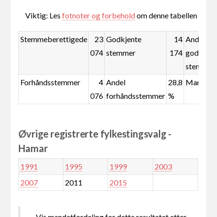
Viktig: Les
fotnoter og forbehold
om denne tabellen
Stemmeberettigede
23
Godkjente
14
Andel
074
stemmer
174
godkjent
stemmer
Forhåndsstemmer
4
Andel
28,8
Mandate
076
forhåndsstemmer
%
Øvrige registrerte fylkestingsvalg -
Hamar
1991
1995
1999
2003
2007
2011
2015
Vis mandatfordeling for dette resultatet etter