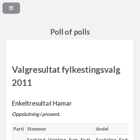
Poll of polls
Valgresultat fylkestingsvalg
2011
Enkeltresultat Hamar
Oppslutning i prosent.
Parti
Stemmer
Andel
Forhånd
Valgting
Sum
Endr.
Fordeling
Endr.