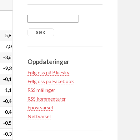
5,8
7,0
-3,6
Oppdateringer
-9,3
Følg oss på Bluesky
-0,1
Følg oss på Facebook
1,1
RSS målinger
RSS kommentarer
-0,4
Epostvarsel
0,4
Nettvarsel
-0,5
-0,3