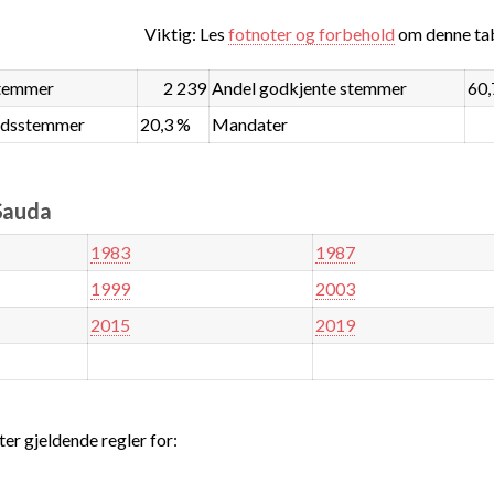
Viktig: Les
fotnoter og forbehold
om denne tab
stemmer
2 239
Andel godkjente stemmer
60,
ndsstemmer
20,3 %
Mandater
 Sauda
1983
1987
1999
2003
2015
2019
ter gjeldende regler for: