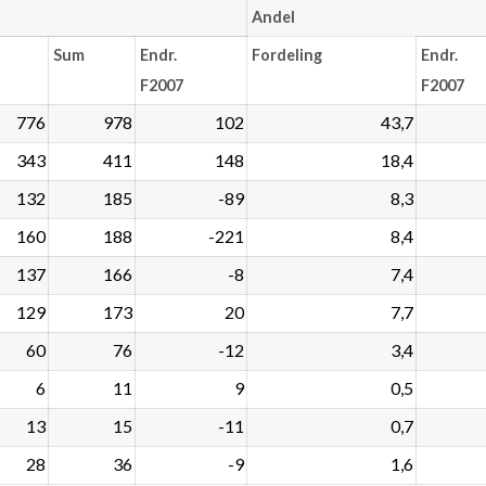
Andel
Sum
Endr.
Fordeling
Endr.
F2007
F2007
776
978
102
43,7
343
411
148
18,4
132
185
-89
8,3
160
188
-221
8,4
137
166
-8
7,4
129
173
20
7,7
60
76
-12
3,4
6
11
9
0,5
13
15
-11
0,7
28
36
-9
1,6