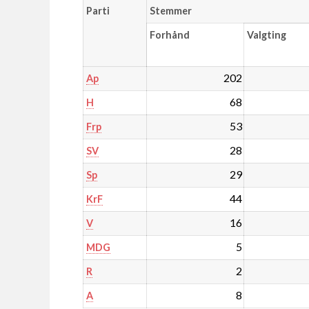
Parti
Stemmer
Forhånd
Valgting
202
Ap
68
H
53
Frp
28
SV
29
Sp
44
KrF
16
V
5
MDG
2
R
8
A