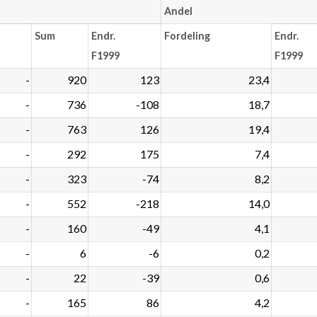
Andel
Sum
Endr.
Fordeling
Endr.
F1999
F1999
-
920
123
23,4
-
736
-108
18,7
-
763
126
19,4
-
292
175
7,4
-
323
-74
8,2
-
552
-218
14,0
-
160
-49
4,1
-
6
-6
0,2
-
22
-39
0,6
-
165
86
4,2