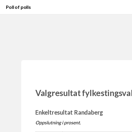
Poll of polls
Valgresultat fylkestingsva
Enkeltresultat Randaberg
Oppslutning i prosent.