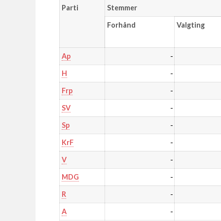
Parti
Stemmer
Forhånd
Valgting
-
Ap
-
H
-
Frp
-
SV
-
Sp
-
KrF
-
V
-
MDG
-
R
-
A