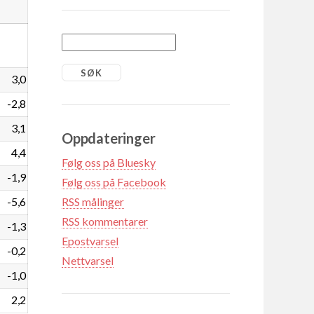
3,0
-2,8
3,1
Oppdateringer
4,4
Følg oss på Bluesky
-1,9
Følg oss på Facebook
-5,6
RSS målinger
RSS kommentarer
-1,3
Epostvarsel
-0,2
Nettvarsel
-1,0
2,2