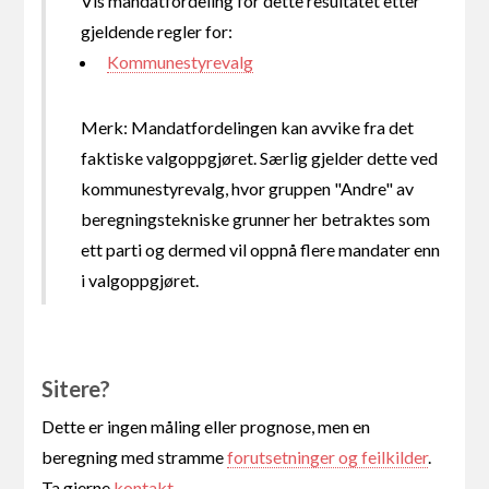
Vis mandatfordeling for dette resultatet etter
gjeldende regler for:
Kommunestyrevalg
Merk: Mandatfordelingen kan avvike fra det
faktiske valgoppgjøret. Særlig gjelder dette ved
kommunestyrevalg, hvor gruppen "Andre" av
beregningstekniske grunner her betraktes som
ett parti og dermed vil oppnå flere mandater enn
i valgoppgjøret.
Sitere?
Dette er ingen måling eller prognose, men en
beregning med stramme
forutsetninger og feilkilder
.
Ta gjerne
kontakt
.