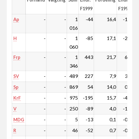
F1999
F1999
-
-
1
-44
16,4
-1,5
Ap
016
-
-
1
-85
17,1
-2,3
H
060
-
-
1
443
21,7
6,4
Frp
346
-
-
489
227
7,9
3,5
SV
-
-
869
54
14,0
0,2
Sp
-
-
975
-195
15,7
-4,1
KrF
-
-
250
-89
4,0
-1,7
V
-
-
5
-13
0,1
-0,2
MDG
-
-
46
-52
0,7
-0,9
R