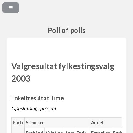
Poll of polls
Valgresultat fylkestingsvalg
2003
Enkeltresultat Time
Oppslutning i prosent.
Parti
Stemmer
Andel
Forhånd
Valgting
Sum
Endr.
Fordeling
Endr.