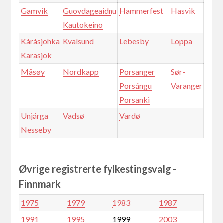
Gamvik
Guovdageaidnu
Hammerfest
Hasvik
Kautokeino
Kárásjohka
Kvalsund
Lebesby
Loppa
Karasjok
Måsøy
Nordkapp
Porsanger
Sør-
Porsángu
Varanger
Porsanki
Unjárga
Vadsø
Vardø
Nesseby
Øvrige registrerte fylkestingsvalg -
Finnmark
1975
1979
1983
1987
1991
1995
1999
2003