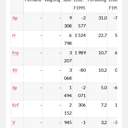
F1995
F1995
-
-
9
-2
31,0
-7,2
Ap
308
577
-
-
6
1 524
22,7
5,7
H
798
-
-
3
1 989
10,7
6,8
Frp
207
-
-
3
-80
10,2
0,1
SV
068
-
-
1
-2
5,0
-6,5
Sp
494
071
-
-
2
306
7,2
1,2
KrF
152
-
-
945
-1
3,2
-3,8
V