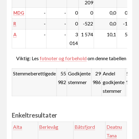
209
-
-
0
0
0,0
0,0
MDG
-
-
0
-522
0,0
-1,7
R
-
-
3
1 574
10,1
5,4
A
014
Viktig: Les
fotnoter og forbehold
om denne tabellen
Stemmeberettigede
55
Godkjente
29
Andel
53,6
982
stemmer
986
godkjente
%
stemmer
Enkeltresultater
Alta
Berlevåg
Båtsfjord
Deatnu
Tana