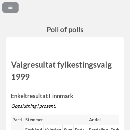
Poll of polls
Valgresultat fylkestingsvalg
1999
Enkeltresultat Finnmark
Oppslutning i prosent.
Parti
Stemmer
Andel
Ma
Forhånd
Valgting
Sum
Endr.
Fordeling
Endr.
An