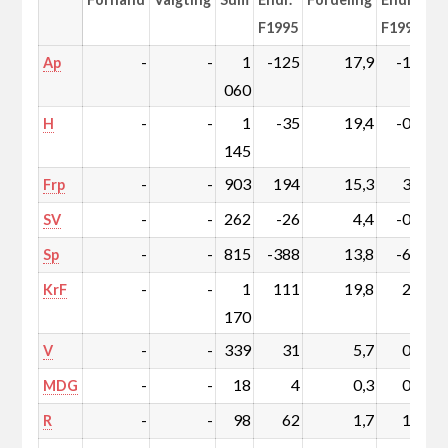
F1995
F1995
-
-
1
-125
17,9
-1,6
Ap
060
-
-
1
-35
19,4
-0,1
H
145
-
-
903
194
15,3
3,6
Frp
-
-
262
-26
4,4
-0,3
SV
-
-
815
-388
13,8
-6,1
Sp
-
-
1
111
19,8
2,3
KrF
170
-
-
339
31
5,7
0,7
V
-
-
18
4
0,3
0,1
MDG
-
-
98
62
1,7
1,1
R