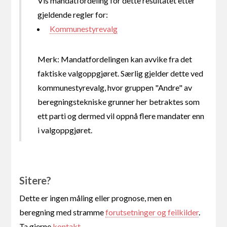
Vis mandatfordeling for dette resultatet etter
gjeldende regler for:
Kommunestyrevalg
Merk: Mandatfordelingen kan avvike fra det
faktiske valgoppgjøret. Særlig gjelder dette ved
kommunestyrevalg, hvor gruppen "Andre" av
beregningstekniske grunner her betraktes som
ett parti og dermed vil oppnå flere mandater enn
i valgoppgjøret.
Sitere?
Dette er ingen måling eller prognose, men en
beregning med stramme
forutsetninger og feilkilder
.
Ta gjerne
kontakt
.