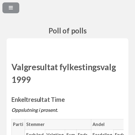
Poll of polls
Valgresultat fylkestingsvalg
1999
Enkeltresultat Time
Oppslutning i prosent.
Parti
Stemmer
Andel
Forhånd
Valgting
Sum
Endr.
Fordeling
Endr.