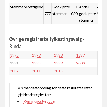
Stemmeberettigede
1
Godkjente
1
Andel
60,8
777
stemmer
080
godkjente
%
stemmer
Øvrige registrerte fylkestingsvalg -
Rindal
1975
1979
1983
1987
1991
1995
1999
2003
2007
2011
2015
Vis mandatfordeling for dette resultatet etter
gjeldende regler for:
Kommunestyrevalg