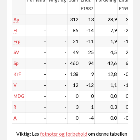
F1987
F1987
-
-
312
-13
28,9
-3,4
Ap
-
-
85
-14
7,9
-2,0
H
-
-
21
-11
1,9
-1,2
Frp
-
-
49
25
4,5
2,1
SV
-
-
460
94
42,6
6,2
Sp
-
-
138
9
12,8
-0,1
KrF
-
-
12
-12
1,1
-1,3
V
-
-
0
0
0,0
0,0
MDG
-
-
3
1
0,3
0,1
R
-
-
0
-4
0,0
-0,4
A
Viktig: Les
fotnoter og forbehold
om denne tabellen