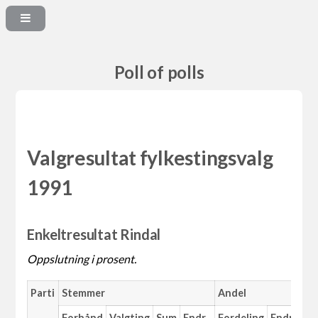
Poll of polls
Valgresultat fylkestingsvalg
1991
Enkeltresultat Rindal
Oppslutning i prosent.
Parti
Stemmer
Andel
Forhånd
Valgting
Sum
Endr.
Fordeling
Endr.