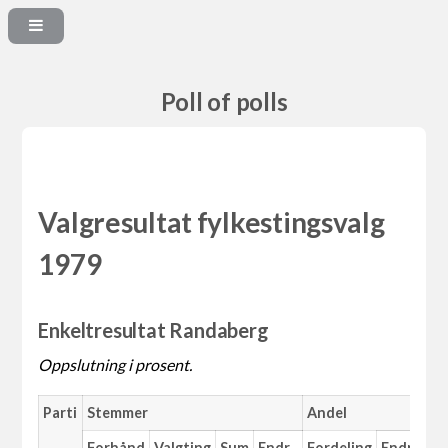
Poll of polls
Valgresultat fylkestingsvalg
1979
Enkeltresultat Randaberg
Oppslutning i prosent.
Parti
Stemmer
Andel
Forhånd
Valgting
Sum
Endr.
Fordeling
Endr.