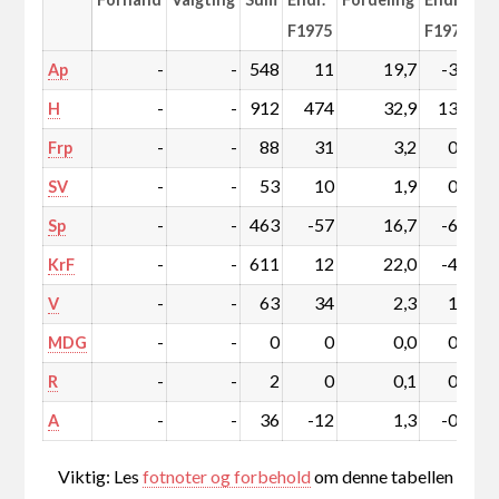
F1975
F1975
-
-
548
11
19,7
-3,9
Ap
-
-
912
474
32,9
13,6
H
-
-
88
31
3,2
0,7
Frp
-
-
53
10
1,9
0,0
SV
-
-
463
-57
16,7
-6,2
Sp
-
-
611
12
22,0
-4,3
KrF
-
-
63
34
2,3
1,0
V
-
-
0
0
0,0
0,0
MDG
-
-
2
0
0,1
0,0
R
-
-
36
-12
1,3
-0,8
A
Viktig: Les
fotnoter og forbehold
om denne tabellen