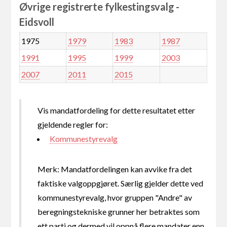
Øvrige registrerte fylkestingsvalg -
Eidsvoll
1975
1979
1983
1987
1991
1995
1999
2003
2007
2011
2015
Vis mandatfordeling for dette resultatet etter
gjeldende regler for:
Kommunestyrevalg
Merk: Mandatfordelingen kan avvike fra det
faktiske valgoppgjøret. Særlig gjelder dette ved
kommunestyrevalg, hvor gruppen "Andre" av
beregningstekniske grunner her betraktes som
ett parti og dermed vil oppnå flere mandater enn