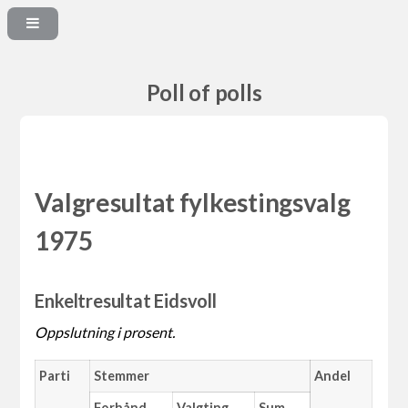
Poll of polls
Valgresultat fylkestingsvalg
1975
Enkeltresultat Eidsvoll
Oppslutning i prosent.
Parti
Stemmer
Andel
Forhånd
Valgting
Sum