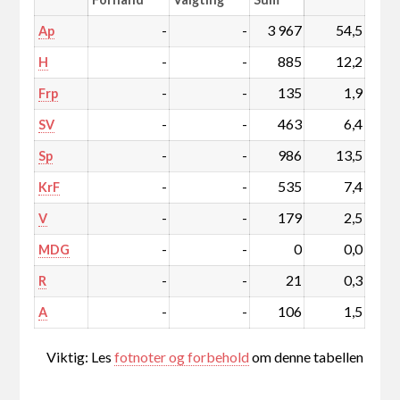
-
-
3 967
54,5
Ap
-
-
885
12,2
H
-
-
135
1,9
Frp
-
-
463
6,4
SV
-
-
986
13,5
Sp
-
-
535
7,4
KrF
-
-
179
2,5
V
-
-
0
0,0
MDG
-
-
21
0,3
R
-
-
106
1,5
A
Viktig: Les
fotnoter og forbehold
om denne tabellen