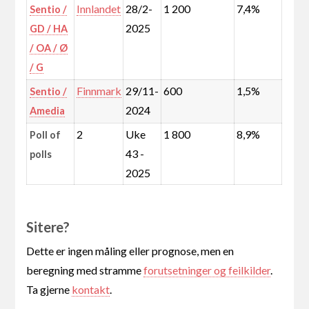
Innlandet
28/2-
1 200
7,4%
Sentio /
2025
GD / HA
/ OA / Ø
/ G
Finnmark
29/11-
600
1,5%
Sentio /
2024
Amedia
2
Uke
1 800
8,9%
Poll of
43 -
polls
2025
Sitere?
Dette er ingen måling eller prognose, men en
beregning med stramme
forutsetninger og feilkilder
.
Ta gjerne
kontakt
.