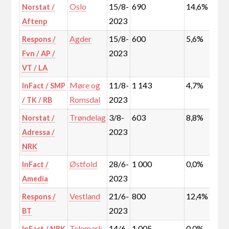
Oslo
15/8-
690
14,6%
Norstat /
2023
Aftenp
Agder
15/8-
600
5,6%
Respons /
2023
Fvn / AP /
VT / LA
Møre og
11/8-
1 143
4,7%
InFact / SMP
Romsdal
2023
/ TK / RB
Trøndelag
3/8-
603
8,8%
Norstat /
2023
Adressa /
NRK
Østfold
28/6-
1 000
0,0%
InFact /
2023
Amedia
Vestland
21/6-
800
12,4%
Respons /
2023
BT
Telemark
14/6-
1 005
0,0%
InFact / NRK