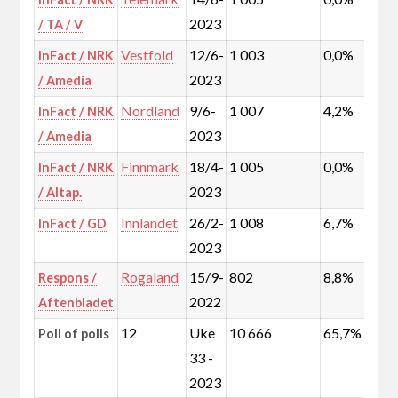
2023
/ TA / V
Vestfold
12/6-
1 003
0,0%
InFact / NRK
2023
/ Amedia
Nordland
9/6-
1 007
4,2%
InFact / NRK
2023
/ Amedia
Finnmark
18/4-
1 005
0,0%
InFact / NRK
2023
/ Altap.
Innlandet
26/2-
1 008
6,7%
InFact / GD
2023
Rogaland
15/9-
802
8,8%
Respons /
2022
Aftenbladet
12
Uke
10 666
65,7%
Poll of polls
33 -
2023